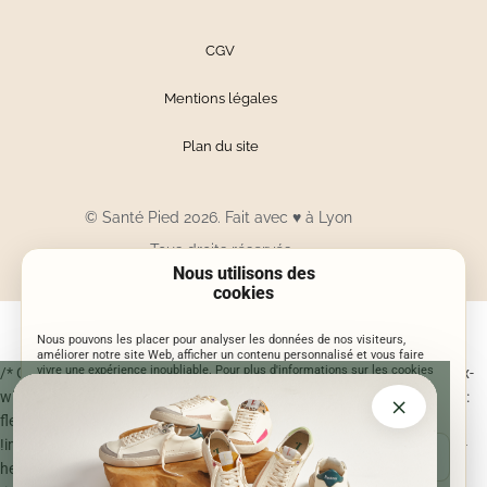
CGV
Mentions légales
Plan du site
© Santé Pied 2026. Fait avec
♥
à Lyon
Tous droits réservés
Nous utilisons des
cookies
Nous pouvons les placer pour analyser les données de nos visiteurs,
améliorer notre site Web, afficher un contenu personnalisé et vous faire
vivre une expérience inoubliable. Pour plus d'informations sur les cookies
/* Correction centrage bouton Je participe sur mobile */ @media (max-
que nous utilisons, ouvrez les paramètres.
width: 700px) { .sp-entry-popup-content .sp-entry-popup-btn { display:
×
flex !important; align-items: center !important; justify-content: center
!important; width: 100% !important; max-width: 100% !important; min-
ACCEPTER
JE CHOISIS
height: 48px !important; padding: 0 18px !important; margin: 0 auto