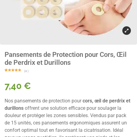
Pansements de Protection pour Cors, Œil
de Perdrix et Durillons
(
4
)
Noté
4
5.00
sur 5
basé
7,40
€
sur
notations
client
Nos pansements de protection pour
cors, œil de perdrix et
durillons
offrent une solution efficace pour soulager la
douleur et protéger les zones sensibles. Vendus par pack
de 15 unités, ces pansements ergonomiques assurent un
confort optimal tout en favorisant la cicatrisation. Idéal