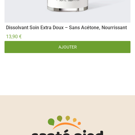
Dissolvant Soin Extra Doux – Sans Acétone, Nourrissant
C
13,90
€
7
AJOUTER