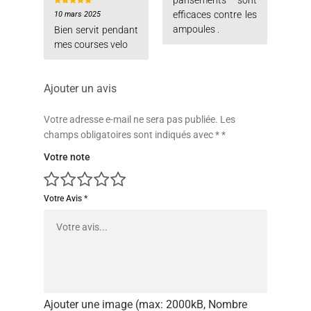
pansements sont
efficaces contre les
10 mars 2025
Note
5
sur 5
ampoules .
Bien servit pendant
mes courses velo
Ajouter un avis
Votre adresse e-mail ne sera pas publiée.
Les
champs obligatoires sont indiqués avec
*
Votre note
Votre Avis
Ajouter une image (max: 2000kB, Nombre