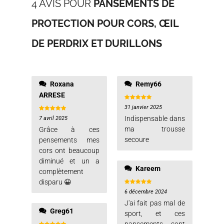
4 AVIS POUR
PANSEMENTS DE
PROTECTION POUR CORS, ŒIL
DE PERDRIX ET DURILLONS
Roxana
Remy66
ARRESE
31 janvier 2025
Note
5
sur 5
Indispensable dans
7 avril 2025
Note
5
sur 5
ma trousse
Grâce à ces
secoure
pensements mes
cors ont beaucoup
diminué et un a
Kareem
complètement
disparu 😀
6 décembre 2024
Note
5
sur 5
J'ai fait pas mal de
Greg61
sport, et ces