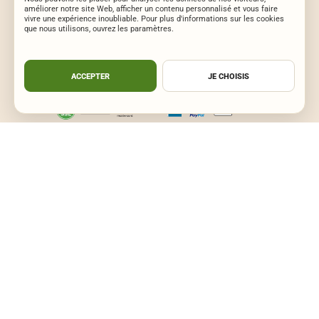
améliorer notre site Web, afficher un contenu personnalisé et vous faire
Rejoignez nous
vivre une expérience inoubliable. Pour plus d'informations sur les cookies
que nous utilisons, ouvrez les paramètres.
ACCEPTER
JE CHOISIS
CGV
Mentions légales
Plan du site
© Santé Pied 2026. Fait avec
♥
à Lyon
Tous droits réservés