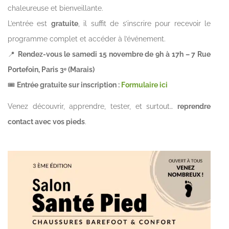
chaleureuse et bienveillante.
L’entrée est
gratuite
, il suffit de s’inscrire pour recevoir le
programme complet et accéder à l’événement.
📍
Rendez-vous le samedi 15 novembre de 9h à 17h – 7 Rue
Portefoin, Paris 3ᵉ (Marais)
🎟️
Entrée gratuite sur inscription :
Formulaire ici
Venez découvrir, apprendre, tester, et surtout…
reprendre
contact avec vos pieds
.