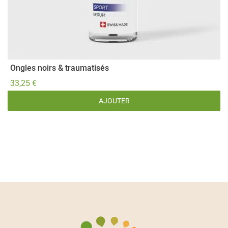
Ongles noirs & traumatisés
V
J
33,25
€
1
AJOUTER