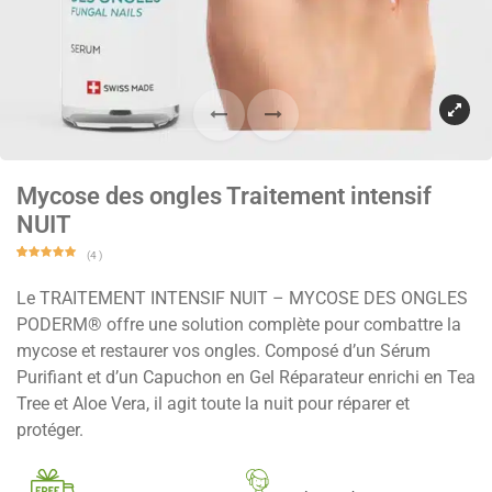
Mycose des ongles Traitement intensif
NUIT
(
4
)
Noté
4
5.00
sur 5
Le TRAITEMENT INTENSIF NUIT – MYCOSE DES ONGLES
basé
sur
notations
PODERM® offre une solution complète pour combattre la
client
mycose et restaurer vos ongles. Composé d’un Sérum
Purifiant et d’un Capuchon en Gel Réparateur enrichi en Tea
Tree et Aloe Vera, il agit toute la nuit pour réparer et
protéger.