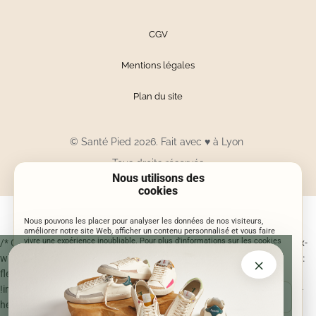
CGV
Mentions légales
Plan du site
© Santé Pied 2026. Fait avec
♥
à Lyon
Tous droits réservés
Nous utilisons des
cookies
Nous pouvons les placer pour analyser les données de nos visiteurs,
améliorer notre site Web, afficher un contenu personnalisé et vous faire
vivre une expérience inoubliable. Pour plus d'informations sur les cookies
/* Correction centrage bouton Je participe sur mobile */ @media (max-
que nous utilisons, ouvrez les paramètres.
width: 700px) { .sp-entry-popup-content .sp-entry-popup-btn { display:
×
flex !important; align-items: center !important; justify-content: center
!important; width: 100% !important; max-width: 100% !important; min-
ACCEPTER
JE CHOISIS
height: 48px !important; padding: 0 18px !important; margin: 0 auto