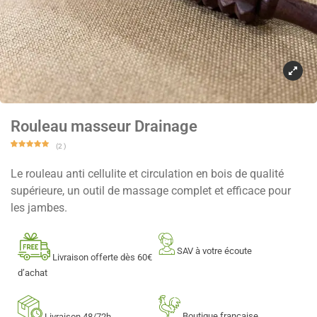
Rouleau masseur Drainage
(
2
)
Noté
2
5.00
sur 5
Le rouleau anti cellulite et circulation en bois de qualité
basé
sur
notations
supérieure, un outil de massage complet et efficace pour
client
les jambes.
SAV à votre écoute
Livraison offerte dès 60€
d’achat
Boutique française
Livraison 48/72h