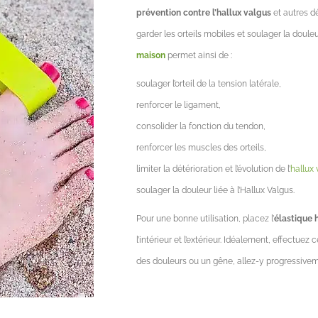
prévention contre l’hallux valgus
et autres dé
garder les orteils mobiles et soulager la doule
maison
permet ainsi de :
soulager l’orteil de la tension latérale,
renforcer le ligament,
consolider la fonction du tendon,
renforcer les muscles des orteils,
limiter la détérioration et l’évolution de l’
hallux 
soulager la douleur liée à l’Hallux Valgus.
Pour une bonne utilisation, placez l’
élastique 
l’intérieur et l’extérieur. Idéalement, effectue
des douleurs ou un gêne, allez-y progressivem