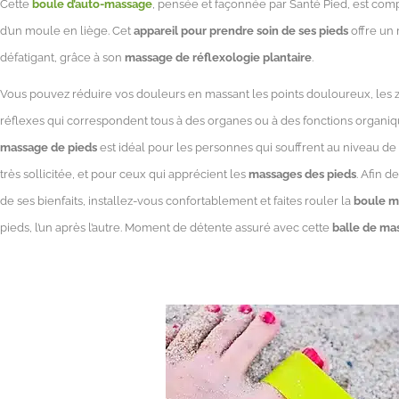
Cette
boule d’auto-massage
, pensée et
façonnée par Santé Pied, est comp
d’un moule en liège. Cet
appareil pour prendre soin de ses pieds
offre un
défatigant, grâce à son
massage de réflexologie plantaire
.
Vous pouvez réduire vos douleurs en massant les points douloureux, les z
réflexes qui correspondent tous à des organes ou à des fonctions organiq
massage de pieds
est idéal pour les personnes qui souffrent au niveau de 
très sollicitée, et pour ceux qui apprécient les
massages des pieds
. Afin d
de ses bienfaits, installez-vous confortablement et faites rouler la
boule m
pieds, l’un après l’autre. Moment de détente assuré avec cette
balle de ma