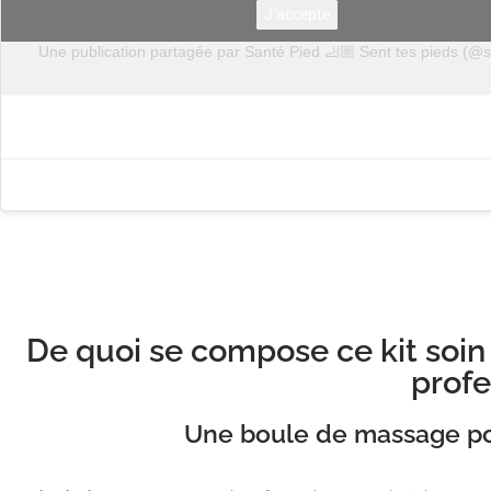
J’accepte
Une publication partagée par Santé Pied 🦶🏼 Sent tes pieds (@
De quoi se compose ce kit soin
profe
Une boule de massage po