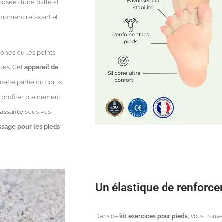
osée d’une balle et
 moment relaxant et
ones ou les points
ues. Cet
appareil de
cette partie du corps
e profiter pleinement
assante
sous vos
ssage pour les pieds
!
Un élastique de renforc
Dans ce
kit exercices pour pieds
, vous trou