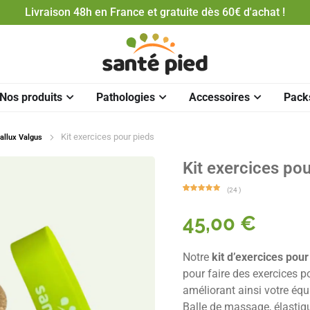
Livraison 48h en France et gratuite dès 60€ d'achat !
Nos produits
Pathologies
Accessoires
Pack
Kit exercices pour pieds
allux Valgus
Kit exercices po
(
24
)
Noté
24
5.00
sur 5
basé
45,00
€
sur
notations
client
Notre
kit d’exercices pour
pour faire des exercices po
améliorant ainsi votre équi
Balle de massage, élastiq