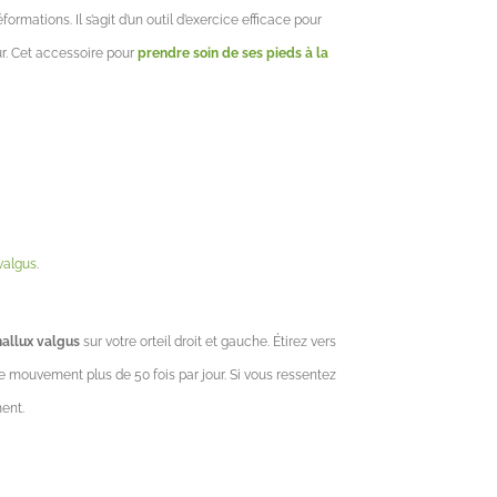
formations. Il s’agit d’un outil d’exercice efficace pour
ur. Cet accessoire pour
prendre soin de ses pieds à la
valgus
.
hallux valgus
sur votre orteil droit et gauche. Étirez vers
z ce mouvement plus de 50 fois par jour. Si vous ressentez
ent.