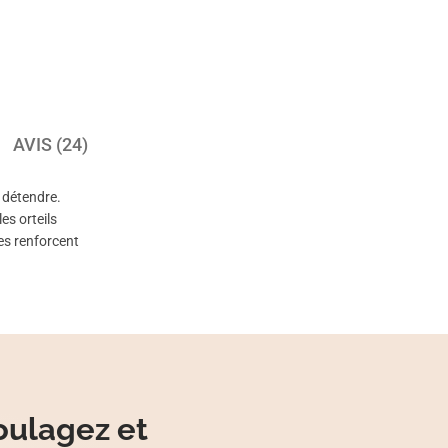
AVIS (24)
 détendre.
es orteils
les renforcent
soulagez et