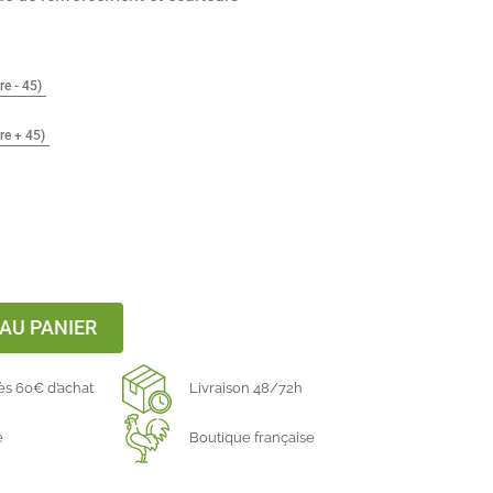
re - 45)
ure + 45)
AU PANIER
dès 60€ d’achat
Livraison 48/72h
e
Boutique française