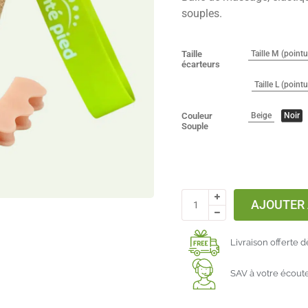
souples.
Taille
Taille M (pointu
écarteurs
Taille L (point
Couleur
Beige
Noir
Souple
AJOUTER 
Livraison offerte 
SAV à votre écout